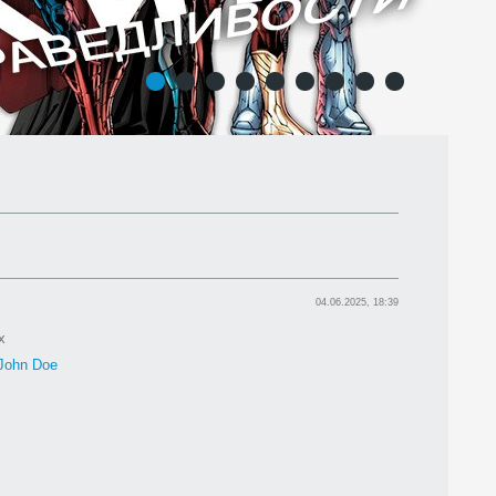
1
2
3
4
5
6
7
8
9
04.06.2025, 18:39
x
John Doe