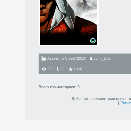
Assassin's Creed (2015)
John_Doe
238
82
0.0
/
0
Всего комментариев
:
0
Добавлять комментарии могут то
[
Регис