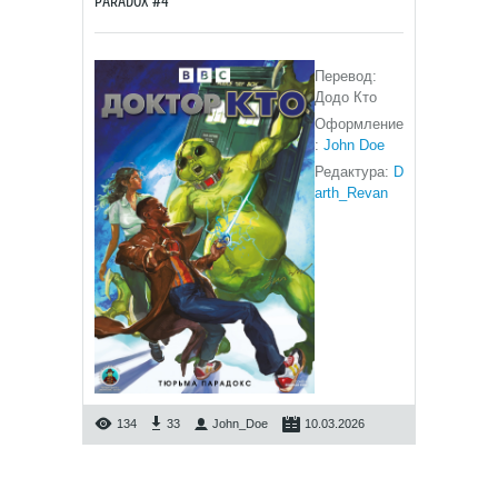
PARADOX #4
Перевод:
Додо Кто
Оформление
:
John Doe
Редактура:
D
arth_Revan
134
33
John_Doe
10.03.2026