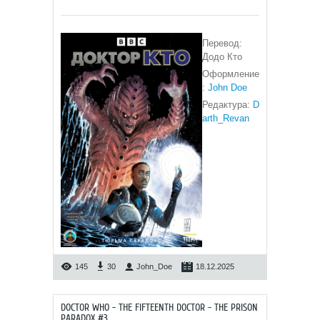
Перевод:
Додо Кто
Оформление
:
John Doe
Редактура:
D
arth_Revan
145
30
John_Doe
18.12.2025
DOCTOR WHO - THE FIFTEENTH DOCTOR - THE PRISON
PARADOX #3