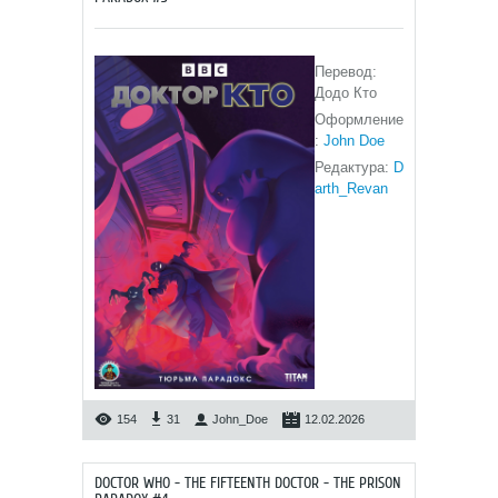
Перевод:
Додо Кто
Оформление
:
John Doe
Редактура:
D
arth_Revan
154
31
John_Doe
12.02.2026
DOCTOR WHO - THE FIFTEENTH DOCTOR - THE PRISON