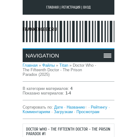
ГЛАВНАЯ
|
РЕГИСТРАЦИЯ
|
ВХОД
FRANKENGEEK.RU
NAVIGATION
Главная
»
Файлы
»
Titan
» Doctor Who -
The Fifteenth Doctor - The Prison
Paradox (2025)
В категории материалов
:
4
Показано материалов
:
1-4
Сортировать по
:
Дате
·
Названию
·
Рейтингу
·
Комментариям
·
Загрузкам
·
Просмотрам
DOCTOR WHO - THE FIFTEENTH DOCTOR - THE PRISON
PARADOX #1