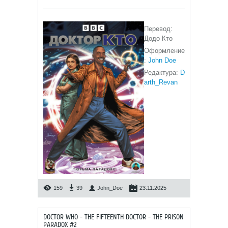
Перевод:
Додо Кто
Оформление
:
John Doe
Редактура:
D
arth_Revan
159
39
John_Doe
23.11.2025
DOCTOR WHO - THE FIFTEENTH DOCTOR - THE PRISON
PARADOX #2