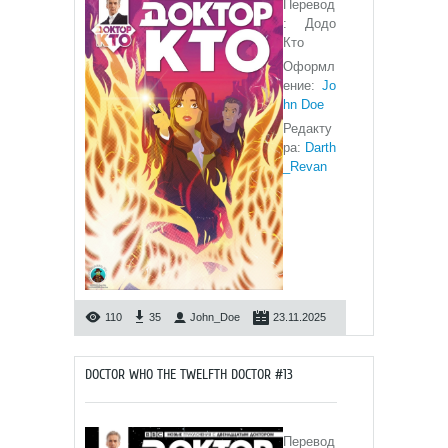
Перевод
: Додо
Кто
Оформл
ение:
Jo
hn Doe
Редакту
ра:
Darth
_Revan
110
35
John_Doe
23.11.2025
DOCTOR WHO THE TWELFTH DOCTOR #13
Перевод