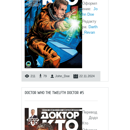
Оформл
ение:
Jo
hn Doe
Редакту
ра:
Darth
_Revan
211
79
John_Doe
22.11.2024
DOCTOR WHO THE TWELFTH DOCTOR #5
Перевод
: Додо
Кто