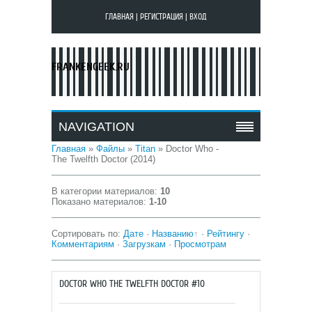
ГЛАВНАЯ
|
РЕГИСТРАЦИЯ
|
ВХОД
FRANKENGEEK.RU
NAVIGATION
Главная
»
Файлы
»
Titan
» Doctor Who -
The Twelfth Doctor (2014)
В категории материалов
:
10
Показано материалов
:
1-10
Сортировать по
:
Дате
·
Названию
·
Рейтингу
·
Комментариям
·
Загрузкам
·
Просмотрам
DOCTOR WHO THE TWELFTH DOCTOR #10