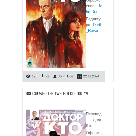
Оформл
ение:
Jo
hn Doe
Редакту
ра:
Darth
_Revan
173
92
John_Doe
22.11.2024
DOCTOR WHO THE TWELFTH DOCTOR #9
Перевод
: Додо
Кто
Оформл