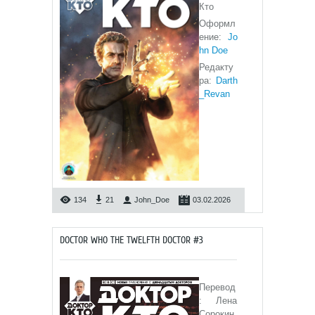
Кто
Оформл
ение:
Jo
hn Doe
Редакту
ра:
Darth
_Revan
134
21
John_Doe
03.02.2026
DOCTOR WHO THE TWELFTH DOCTOR #3
Перевод
: Лена
Сорокин