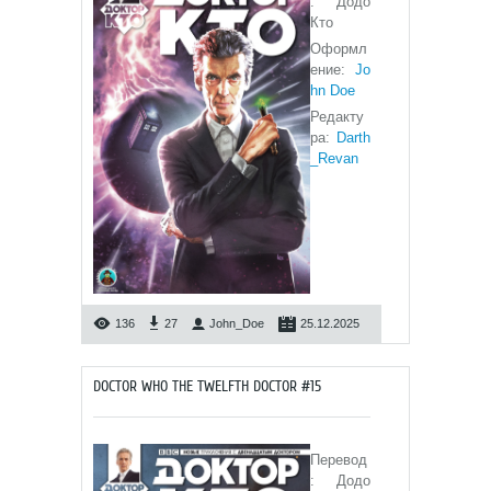
: Додо
Кто
Оформл
ение:
Jo
hn Doe
Редакту
ра:
Darth
_Revan
136
27
John_Doe
25.12.2025
DOCTOR WHO THE TWELFTH DOCTOR #15
Перевод
: Додо