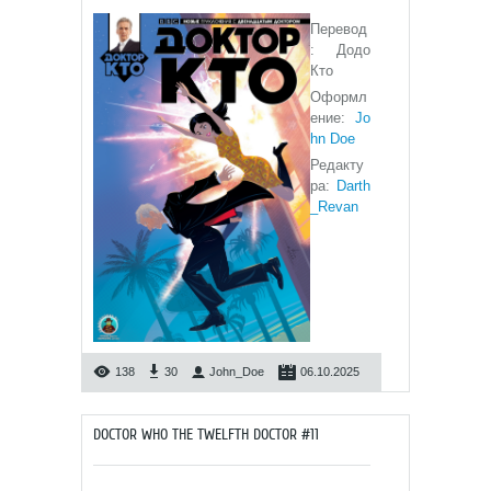
Перевод
: Додо
Кто
Оформл
ение:
Jo
hn Doe
Редакту
ра:
Darth
_Revan
138
30
John_Doe
06.10.2025
DOCTOR WHO THE TWELFTH DOCTOR #11