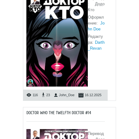
: Додо
Кто
Оформл
ение:
Jo
hn Doe
Редакту
ра:
Darth
_Revan
116
23
John_Doe
16.12.2025
DOCTOR WHO THE TWELFTH DOCTOR #14
Перевод