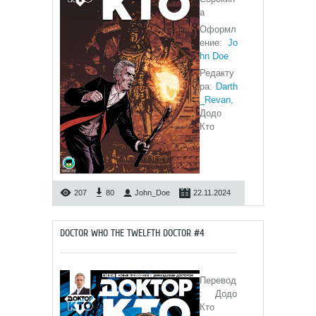
а
Оформл
ение:
Jo
hn Doe
Редакту
ра:
Darth
_Revan
,
Додо
Кто
207
80
John_Doe
22.11.2024
DOCTOR WHO THE TWELFTH DOCTOR #4
Перевод
: Додо
Кто