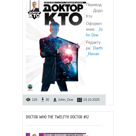
Перевод
: Додо
Кто
Оформл
ение:
Jo
hn Doe
Редакту
ра:
Darth
_Revan
125
30
John_Doe
19.10.2025
DOCTOR WHO THE TWELFTH DOCTOR #12