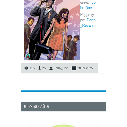
ение:
Jo
hn Doe
Редакту
ра:
Darth
_Revan
115
25
John_Doe
28.09.2025
ДРУЗЬЯ САЙТА