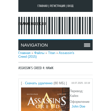
ГЛАВНАЯ
|
РЕГИСТРАЦИЯ
|
ВХОД
FRANKENGEEK.RU
NAVIGATION
Главная
»
Файлы
»
Titan
»
Assassin's
Creed (2015)
ASSASSIN'S CREED 4: HAWK
[ ·
Скачать удаленно
(80 МБ) ]
19.07.2025, 10:19
Перевод:
Xailex
Оформление
:
John Doe