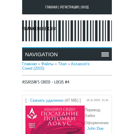
ГЛАВНАЯ
|
РЕГИСТРАЦИЯ
|
ВХОД
FRANKENGEEK.RU
NAVIGATION
Главная
»
Файлы
»
Titan
»
Assassin's
Creed (2015)
ASSASSIN'S CREED - LOCUS #4
[ ·
Скачать удаленно
(47 МБ) ]
18.11.2025, 21:41
Перевод:
Xailex
Оформление
:
John Doe