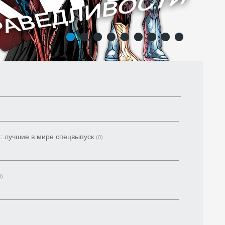
1
2
3
4
5
6
7
8
9
: лучшие в мире спецвыпуск
(0)
0)