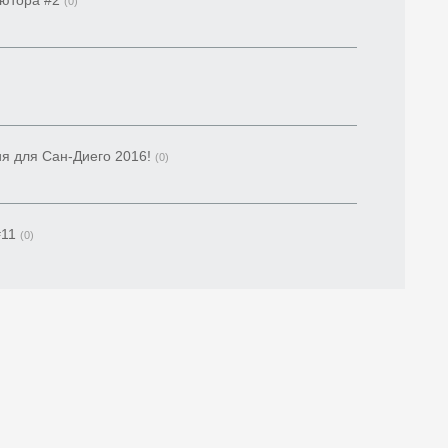
Лютора #2
(0)
я для Сан-Диего 2016!
(0)
#11
(0)