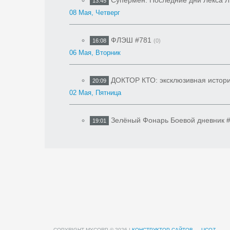
Супермен: Последние дни Лекса 
13:45
08 Мая, Четверг
ФЛЭШ #781
16:08
(0)
06 Мая, Вторник
ДОКТОР КТО: эксклюзивная истори
20:09
02 Мая, Пятница
Зелёный Фонарь Боевой дневник 
19:01
COPYRIGHT MYCORP © 2026
|
КОНСТРУКТОР САЙТОВ
—
UCOZ