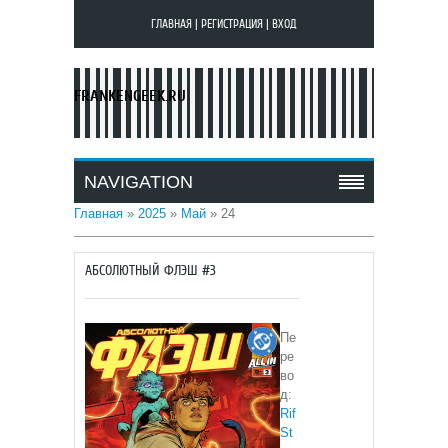
ГЛАВНАЯ
|
РЕГИСТРАЦИЯ
|
ВХОД
FRANKENGEEK.RU
NAVIGATION
Главная
»
2025
»
Май
»
24
АБСОЛЮТНЫЙ ФЛЭШ #3
Пе
ре
во
д:
Rif
St